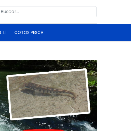
uscar
S
COTOS PESCA
Next