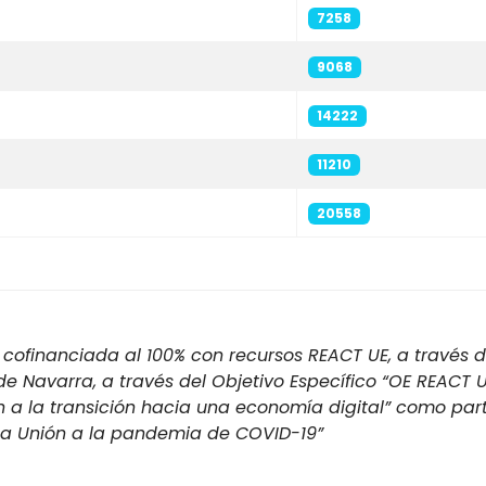
7258
9068
14222
11210
20558
cofinanciada al 100% con recursos REACT UE, a través d
 Navarra, a través del Objetivo Específico “OE REACT U
n a la transición hacia una economía digital” como par
 la Unión a la pandemia de COVID-19”