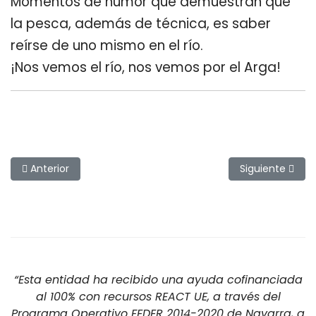
Momentos de humor que demuestran que
la pesca, además de técnica, es saber
reírse de uno mismo en el río.
¡Nos vemos el río, nos vemos por el Arga!
Artículo anterior: Crónica de pesca a mosca en el río Nilson
Artículo siguie
Anterior
Siguiente
“Esta entidad ha recibido una ayuda cofinanciada
al 100% con recursos REACT UE, a través del
Programa Operativo FEDER 2014-2020 de Navarra, a