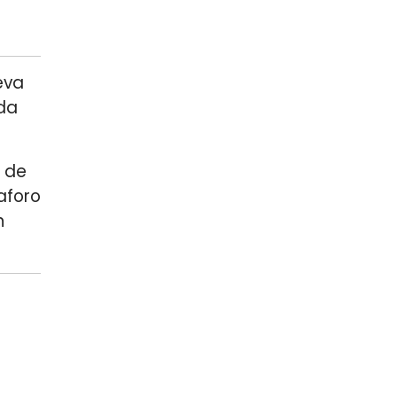
eva
nda
e de
aforo
n