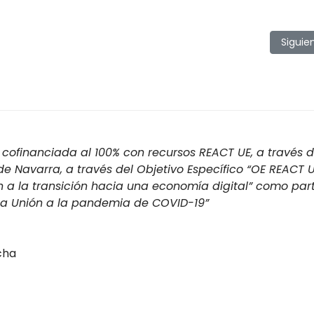
l descubren la pesca en el coto intensivo
Artícul
Siguie
cofinanciada al 100% con recursos REACT UE, a través d
 Navarra, a través del Objetivo Específico “OE REACT U
n a la transición hacia una economía digital” como par
 la Unión a la pandemia de COVID-19”