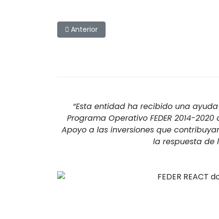
Artículo anterior: Los alumnos de Agroforesta
Anterior
“Esta entidad ha recibido una ayuda 
Programa Operativo FEDER 2014-2020 de
Apoyo a las inversiones que contribuya
la respuesta de