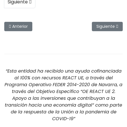
Siguiente
Artículo anterior: Pesca en el Marjal de Gandía
Artículo siguien
Anterior
Siguiente
“Esta entidad ha recibido una ayuda cofinanciada
al 100% con recursos REACT UE, a través del
Programa Operativo FEDER 2014-2020 de Navarra, a
través del Objetivo Específico “OE REACT UE 2.
Apoyo a las inversiones que contribuyan a la
transición hacia una economía digital” como parte
de la respuesta de la Unión a la pandemia de
COVID-19”